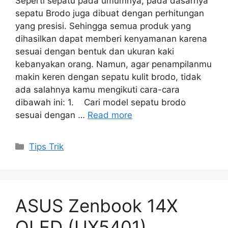
Seperti sepatu pada umumnya, pada dasarnya
sepatu Brodo juga dibuat dengan perhitungan
yang presisi. Sehingga semua produk yang
dihasilkan dapat memberi kenyamanan karena
sesuai dengan bentuk dan ukuran kaki
kebanyakan orang. Namun, agar penampilanmu
makin keren dengan sepatu kulit brodo, tidak
ada salahnya kamu mengikuti cara-cara
dibawah ini: 1. Cari model sepatu brodo
sesuai dengan …
Read more
Categories
Tips Trik
ASUS Zenbook 14X
OLED (UX5401),