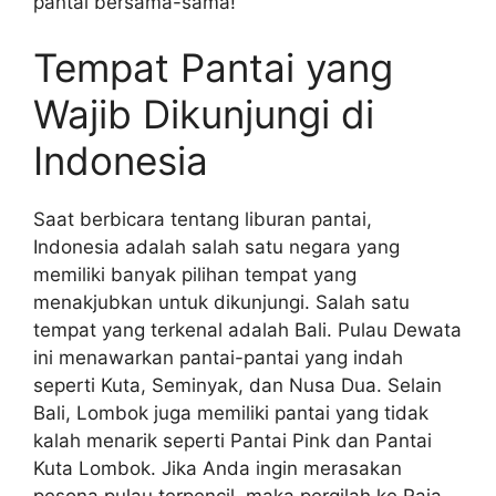
pantai bersama-sama!
Tempat Pantai yang
Wajib Dikunjungi di
Indonesia
Saat berbicara tentang liburan pantai,
Indonesia adalah salah satu negara yang
memiliki banyak pilihan tempat yang
menakjubkan untuk dikunjungi. Salah satu
tempat yang terkenal adalah Bali. Pulau Dewata
ini menawarkan pantai-pantai yang indah
seperti Kuta, Seminyak, dan Nusa Dua. Selain
Bali, Lombok juga memiliki pantai yang tidak
kalah menarik seperti Pantai Pink dan Pantai
Kuta Lombok. Jika Anda ingin merasakan