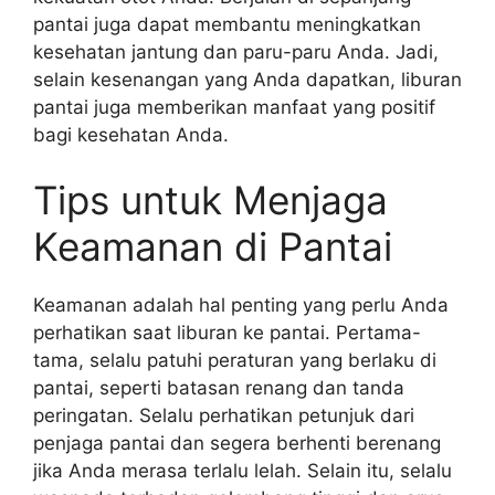
pantai juga dapat membantu meningkatkan
kesehatan jantung dan paru-paru Anda. Jadi,
selain kesenangan yang Anda dapatkan, liburan
pantai juga memberikan manfaat yang positif
bagi kesehatan Anda.
Tips untuk Menjaga
Keamanan di Pantai
Keamanan adalah hal penting yang perlu Anda
perhatikan saat liburan ke pantai. Pertama-
tama, selalu patuhi peraturan yang berlaku di
pantai, seperti batasan renang dan tanda
peringatan. Selalu perhatikan petunjuk dari
penjaga pantai dan segera berhenti berenang
jika Anda merasa terlalu lelah. Selain itu, selalu