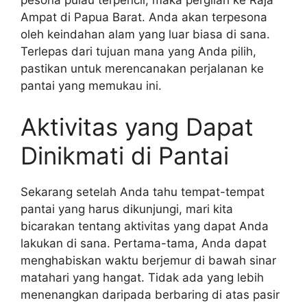
pesona pulau terpencil, maka pergilah ke Raja
Ampat di Papua Barat. Anda akan terpesona
oleh keindahan alam yang luar biasa di sana.
Terlepas dari tujuan mana yang Anda pilih,
pastikan untuk merencanakan perjalanan ke
pantai yang memukau ini.
Aktivitas yang Dapat
Dinikmati di Pantai
Sekarang setelah Anda tahu tempat-tempat
pantai yang harus dikunjungi, mari kita
bicarakan tentang aktivitas yang dapat Anda
lakukan di sana. Pertama-tama, Anda dapat
menghabiskan waktu berjemur di bawah sinar
matahari yang hangat. Tidak ada yang lebih
menenangkan daripada berbaring di atas pasir