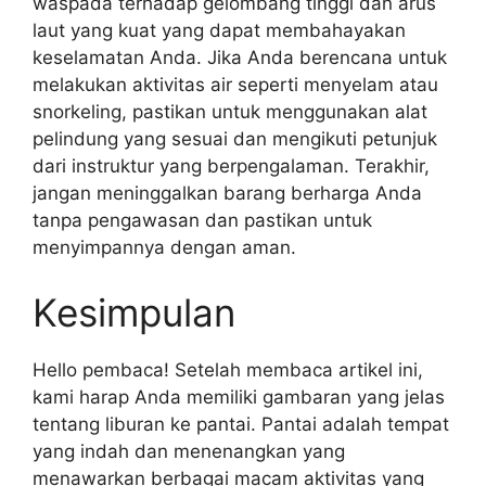
waspada terhadap gelombang tinggi dan arus
laut yang kuat yang dapat membahayakan
keselamatan Anda. Jika Anda berencana untuk
melakukan aktivitas air seperti menyelam atau
snorkeling, pastikan untuk menggunakan alat
pelindung yang sesuai dan mengikuti petunjuk
dari instruktur yang berpengalaman. Terakhir,
jangan meninggalkan barang berharga Anda
tanpa pengawasan dan pastikan untuk
menyimpannya dengan aman.
Kesimpulan
Hello pembaca! Setelah membaca artikel ini,
kami harap Anda memiliki gambaran yang jelas
tentang liburan ke pantai. Pantai adalah tempat
yang indah dan menenangkan yang
menawarkan berbagai macam aktivitas yang