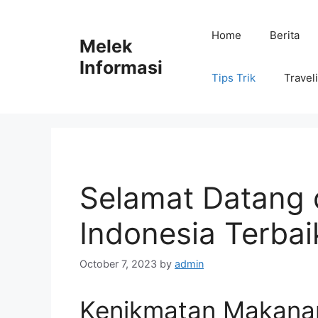
Skip
to
Home
Berita
Melek
content
Informasi
Tips Trik
Travel
Selamat Datang 
Indonesia Terbai
October 7, 2023
by
admin
Kenikmatan Makanan