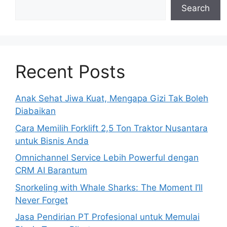
Search
Recent Posts
Anak Sehat Jiwa Kuat, Mengapa Gizi Tak Boleh
Diabaikan
Cara Memilih Forklift 2,5 Ton Traktor Nusantara
untuk Bisnis Anda
Omnichannel Service Lebih Powerful dengan
CRM AI Barantum
Snorkeling with Whale Sharks: The Moment I’ll
Never Forget
Jasa Pendirian PT Profesional untuk Memulai