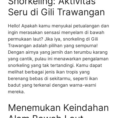
Snorkeling: Aktivitas
Seru di Gili Trawangan
Hello! Apakah kamu menyukai petualangan dan
ingin merasakan sensasi menyelam di bawah
permukaan laut? Jika iya, snorkeling di Gili
Trawangan adalah pilihan yang sempurna!
Dengan airnya yang jernih dan terumbu karang
yang cantik, pulau ini menawarkan pengalaman
snorkeling yang tak tertandingi. Kamu dapat
melihat berbagai jenis ikan tropis yang
berenang bebas di sekitarmu, seperti ikan
badut yang terkenal dengan warna-warni
mereka.
Menemukan Keindahan