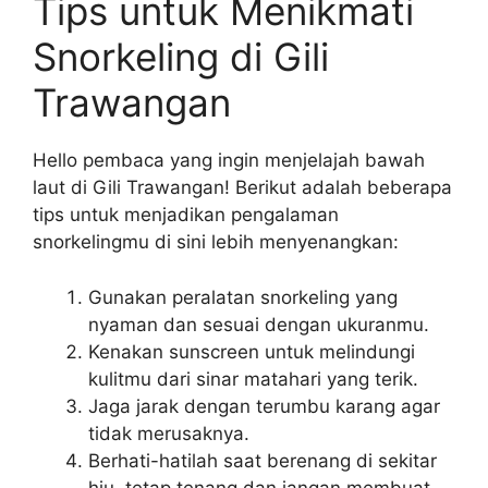
Tips untuk Menikmati
Snorkeling di Gili
Trawangan
Hello pembaca yang ingin menjelajah bawah
laut di Gili Trawangan! Berikut adalah beberapa
tips untuk menjadikan pengalaman
snorkelingmu di sini lebih menyenangkan:
Gunakan peralatan snorkeling yang
nyaman dan sesuai dengan ukuranmu.
Kenakan sunscreen untuk melindungi
kulitmu dari sinar matahari yang terik.
Jaga jarak dengan terumbu karang agar
tidak merusaknya.
Berhati-hatilah saat berenang di sekitar
hiu, tetap tenang dan jangan membuat