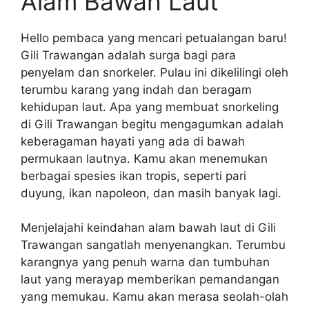
Alam Bawah Laut
Hello pembaca yang mencari petualangan baru!
Gili Trawangan adalah surga bagi para
penyelam dan snorkeler. Pulau ini dikelilingi oleh
terumbu karang yang indah dan beragam
kehidupan laut. Apa yang membuat snorkeling
di Gili Trawangan begitu mengagumkan adalah
keberagaman hayati yang ada di bawah
permukaan lautnya. Kamu akan menemukan
berbagai spesies ikan tropis, seperti pari
duyung, ikan napoleon, dan masih banyak lagi.
Menjelajahi keindahan alam bawah laut di Gili
Trawangan sangatlah menyenangkan. Terumbu
karangnya yang penuh warna dan tumbuhan
laut yang merayap memberikan pemandangan
yang memukau. Kamu akan merasa seolah-olah