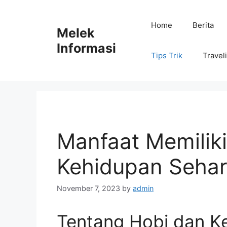
Skip
to
Home
Berita
Melek
content
Informasi
Tips Trik
Travel
Manfaat Memilik
Kehidupan Sehari
November 7, 2023
by
admin
Tentang Hobi dan K