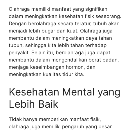
Olahraga memiliki manfaat yang signifikan
dalam meningkatkan kesehatan fisik seseorang.
Dengan berolahraga secara teratur, tubuh akan
menjadi lebih bugar dan kuat. Olahraga juga
membantu dalam meningkatkan daya tahan
tubuh, sehingga kita lebih tahan terhadap
penyakit. Selain itu, berolahraga juga dapat
membantu dalam mengendalikan berat badan,
menjaga keseimbangan hormon, dan
meningkatkan kualitas tidur kita.
Kesehatan Mental yang
Lebih Baik
Tidak hanya memberikan manfaat fisik,
olahraga juga memiliki pengaruh yang besar