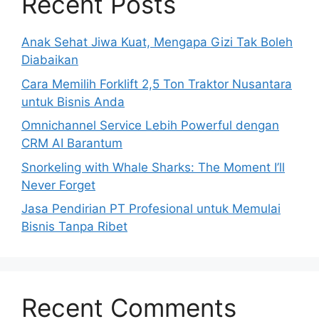
Recent Posts
Anak Sehat Jiwa Kuat, Mengapa Gizi Tak Boleh
Diabaikan
Cara Memilih Forklift 2,5 Ton Traktor Nusantara
untuk Bisnis Anda
Omnichannel Service Lebih Powerful dengan
CRM AI Barantum
Snorkeling with Whale Sharks: The Moment I’ll
Never Forget
Jasa Pendirian PT Profesional untuk Memulai
Bisnis Tanpa Ribet
Recent Comments