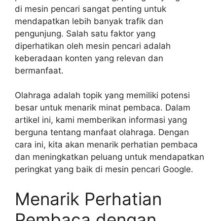
di mesin pencari sangat penting untuk
mendapatkan lebih banyak trafik dan
pengunjung. Salah satu faktor yang
diperhatikan oleh mesin pencari adalah
keberadaan konten yang relevan dan
bermanfaat.
Olahraga adalah topik yang memiliki potensi
besar untuk menarik minat pembaca. Dalam
artikel ini, kami memberikan informasi yang
berguna tentang manfaat olahraga. Dengan
cara ini, kita akan menarik perhatian pembaca
dan meningkatkan peluang untuk mendapatkan
peringkat yang baik di mesin pencari Google.
Menarik Perhatian
Pembaca dengan