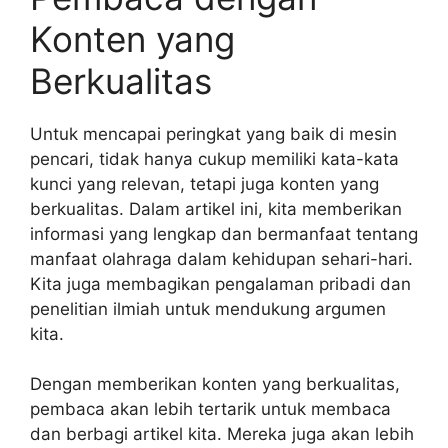
Konten yang
Berkualitas
Untuk mencapai peringkat yang baik di mesin
pencari, tidak hanya cukup memiliki kata-kata
kunci yang relevan, tetapi juga konten yang
berkualitas. Dalam artikel ini, kita memberikan
informasi yang lengkap dan bermanfaat tentang
manfaat olahraga dalam kehidupan sehari-hari.
Kita juga membagikan pengalaman pribadi dan
penelitian ilmiah untuk mendukung argumen
kita.
Dengan memberikan konten yang berkualitas,
pembaca akan lebih tertarik untuk membaca
dan berbagi artikel kita. Mereka juga akan lebih