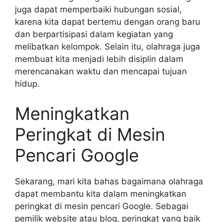
juga dapat memperbaiki hubungan sosial,
karena kita dapat bertemu dengan orang baru
dan berpartisipasi dalam kegiatan yang
melibatkan kelompok. Selain itu, olahraga juga
membuat kita menjadi lebih disiplin dalam
merencanakan waktu dan mencapai tujuan
hidup.
Meningkatkan
Peringkat di Mesin
Pencari Google
Sekarang, mari kita bahas bagaimana olahraga
dapat membantu kita dalam meningkatkan
peringkat di mesin pencari Google. Sebagai
pemilik website atau blog, peringkat yang baik