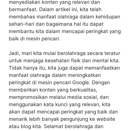
menyediakan konten yang relevan dan
bermanfaat. Dalam artikel ini, kita telah
membahas manfaat olahraga dalam kehidupan
sehari-hari dan bagaimana hal itu dapat
membantu kita dalam mencapai peringkat yang
baik di mesin pencari.
Jadi, mari kita mulai berolahraga secara teratur
untuk menjaga kesehatan fisik dan mental kita.
Tidak hanya itu, kita juga dapat memanfaatkan
manfaat olahraga dalam meningkatkan
peringkat di mesin pencari Google. Dengan
memberikan konten yang berkualitas,
mempromosikan melalui media sosial, dan
menggunakan kata kunci yang relevan, kita
akan dapat mencapai peringkat yang baik dan
menarik lebih banyak pengunjung ke website
atau blog kita. Selamat berolahraga dan