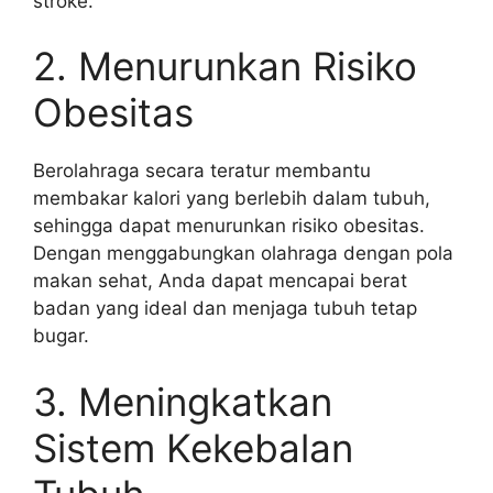
stroke.
2. Menurunkan Risiko
Obesitas
Berolahraga secara teratur membantu
membakar kalori yang berlebih dalam tubuh,
sehingga dapat menurunkan risiko obesitas.
Dengan menggabungkan olahraga dengan pola
makan sehat, Anda dapat mencapai berat
badan yang ideal dan menjaga tubuh tetap
bugar.
3. Meningkatkan
Sistem Kekebalan