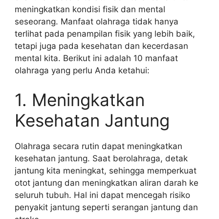
meningkatkan kondisi fisik dan mental
seseorang. Manfaat olahraga tidak hanya
terlihat pada penampilan fisik yang lebih baik,
tetapi juga pada kesehatan dan kecerdasan
mental kita. Berikut ini adalah 10 manfaat
olahraga yang perlu Anda ketahui:
1. Meningkatkan
Kesehatan Jantung
Olahraga secara rutin dapat meningkatkan
kesehatan jantung. Saat berolahraga, detak
jantung kita meningkat, sehingga memperkuat
otot jantung dan meningkatkan aliran darah ke
seluruh tubuh. Hal ini dapat mencegah risiko
penyakit jantung seperti serangan jantung dan