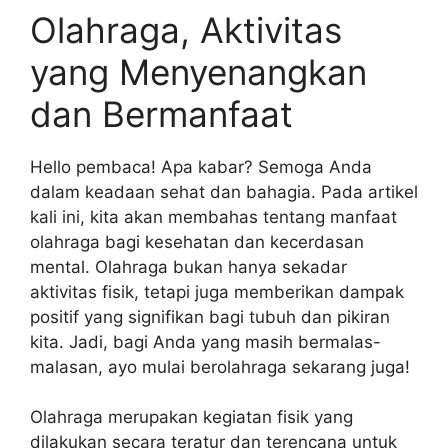
Olahraga, Aktivitas
yang Menyenangkan
dan Bermanfaat
Hello pembaca! Apa kabar? Semoga Anda
dalam keadaan sehat dan bahagia. Pada artikel
kali ini, kita akan membahas tentang manfaat
olahraga bagi kesehatan dan kecerdasan
mental. Olahraga bukan hanya sekadar
aktivitas fisik, tetapi juga memberikan dampak
positif yang signifikan bagi tubuh dan pikiran
kita. Jadi, bagi Anda yang masih bermalas-
malasan, ayo mulai berolahraga sekarang juga!
Olahraga merupakan kegiatan fisik yang
dilakukan secara teratur dan terencana untuk