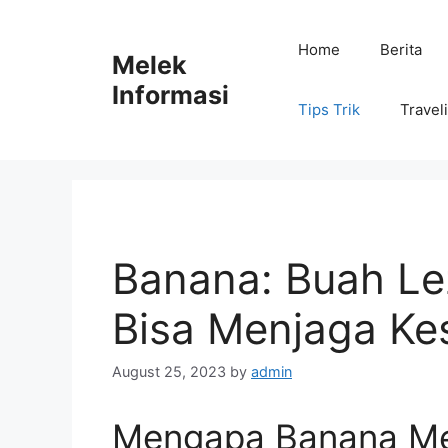
Skip
to
Home
Berita
Melek
content
Informasi
Tips Trik
Travel
Banana: Buah Le
Bisa Menjaga Ke
August 25, 2023
by
admin
Mengapa Banana Menj