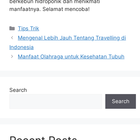
berkebun hidroponik dan menikmati
manfaatnya. Selamat mencoba!
Categories
Tips Trik
Mengenal Lebih Jauh Tentang Travelling di
Indonesia
Manfaat Olahraga untuk Kesehatan Tubuh
Search
Search