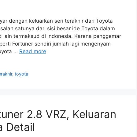
yar dengan keluarkan seri terakhir dari Toyota
u salah satunya dari sisi besar ide Toyota dalam
 lain termaksud di Indonesia. Karena penggemar
erti Fortuner sendiri jumlah lagi mengenyam
oyota …
Read more
erakhir
,
toyota
uner 2.8 VRZ, Keluaran
 Detail