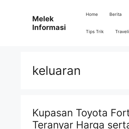
Skip
to
Home
Berita
Melek
content
Informasi
Tips Trik
Travel
keluaran
Kupasan Toyota Fort
Teranyar Harga sert