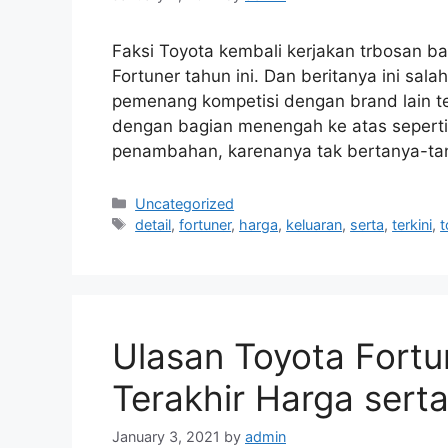
Faksi Toyota kembali kerjakan trbosan bar
Fortuner tahun ini. Dan beritanya ini sal
pemenang kompetisi dengan brand lain te
dengan bagian menengah ke atas seperti
penambahan, karenanya tak bertanya-ta
Categories
Uncategorized
Tags
detail
,
fortuner
,
harga
,
keluaran
,
serta
,
terkini
,
t
Ulasan Toyota Fortu
Terakhir Harga serta
January 3, 2021
by
admin