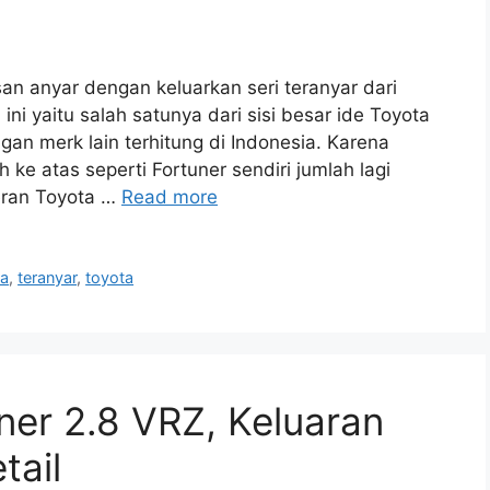
an anyar dengan keluarkan seri teranyar dari
 ini yaitu salah satunya dari sisi besar ide Toyota
n merk lain terhitung di Indonesia. Karena
e atas seperti Fortuner sendiri jumlah lagi
eran Toyota …
Read more
ta
,
teranyar
,
toyota
ner 2.8 VRZ, Keluaran
tail