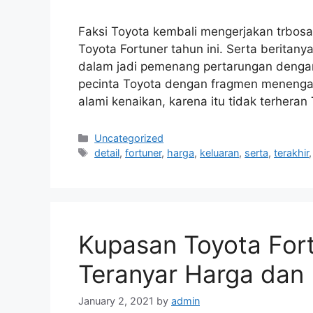
Faksi Toyota kembali mengerjakan trbosan
Toyota Fortuner tahun ini. Serta beritany
dalam jadi pemenang pertarungan dengan 
pecinta Toyota dengan fragmen menengah k
alami kenaikan, karena itu tidak terhera
Categories
Uncategorized
Tags
detail
,
fortuner
,
harga
,
keluaran
,
serta
,
terakhir
Kupasan Toyota Fort
Teranyar Harga dan 
January 2, 2021
by
admin