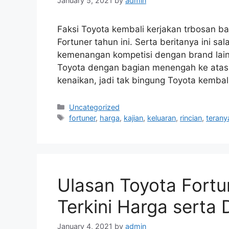
January 5, 2021
by
admin
Faksi Toyota kembali kerjakan trbosan ba
Fortuner tahun ini. Serta beritanya ini sa
kemenangan kompetisi dengan brand lain
Toyota dengan bagian menengah ke atas s
kenaikan, jadi tak bingung Toyota kemba
Categories
Uncategorized
Tags
fortuner
,
harga
,
kajian
,
keluaran
,
rincian
,
terany
Ulasan Toyota Fortu
Terkini Harga serta D
January 4, 2021
by
admin