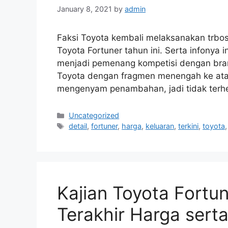
January 8, 2021
by
admin
Faksi Toyota kembali melaksanakan trbos
Toyota Fortuner tahun ini. Serta infonya i
menjadi pemenang kompetisi dengan brand
Toyota dengan fragmen menengah ke atas 
mengenyam penambahan, jadi tidak terh
Categories
Uncategorized
Tags
detail
,
fortuner
,
harga
,
keluaran
,
terkini
,
toyota
Kajian Toyota Fortu
Terakhir Harga serta