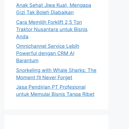
Anak Sehat Jiwa Kuat, Mengapa
Gizi Tak Boleh Diabaikan
Cara Memilih Forklift 2,5 Ton
Traktor Nusantara untuk Bisnis
Anda
Omnichannel Service Lebih
Powerful dengan CRM AI
Barantum
Snorkeling with Whale Sharks: The
Moment I’ll Never Forget
Jasa Pendirian PT Profesional
untuk Memulai Bisnis Tanpa Ribet