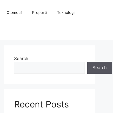
Otomotif
Properti
Teknologi
Search
Search
Recent Posts