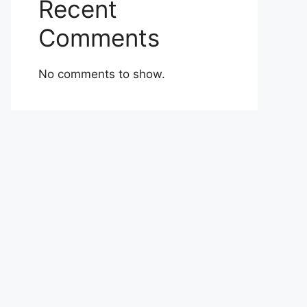
Recent
Comments
No comments to show.