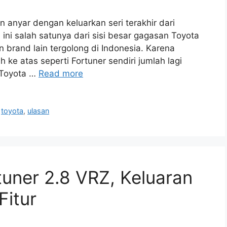
 anyar dengan keluarkan seri terakhir dari
a ini salah satunya dari sisi besar gagasan Toyota
brand lain tergolong di Indonesia. Karena
e atas seperti Fortuner sendiri jumlah lagi
n Toyota …
Read more
,
toyota
,
ulasan
uner 2.8 VRZ, Keluaran
Fitur