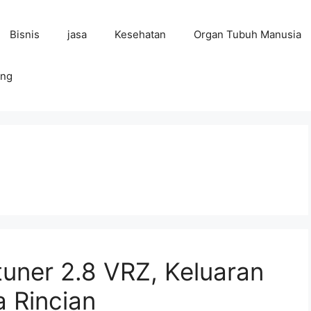
Bisnis
jasa
Kesehatan
Organ Tubuh Manusia
ing
uner 2.8 VRZ, Keluaran
a Rincian