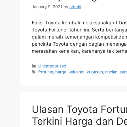
January 9, 2021
by
admin
Faksi Toyota kembali melaksanakan trbos
Toyota Fortuner tahun ini. Serta beritanya
dalam meraih kemenangan kompetisi denga
pencinta Toyota dengan bagian menengah k
merasakan kenaikan, karenanya tak terh
Categories
Uncategorized
Tags
fortuner
,
harga
,
keluaran
,
kupasan
,
rincian
,
ser
Ulasan Toyota Fortu
Terkini Harga dan De